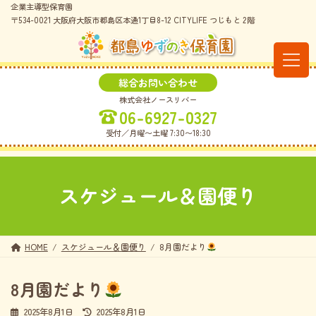
コ
ナ
企業主導型保育園
ン
ビ
〒534-0021 大阪府大阪市都島区本通1丁目8-12 CITYLIFE つじもと 2階
テ
ゲ
ン
ー
ツ
シ
へ
ョ
総合お問い合わせ
ス
ン
株式会社ノースリバー
キ
に
06-6927-0327
ッ
移
プ
動
受付／月曜〜土曜 7:30〜18:30
スケジュール＆園便り
HOME
スケジュール＆園便り
8月園だより
8月園だより
最
2025年8月1日
2025年8月1日