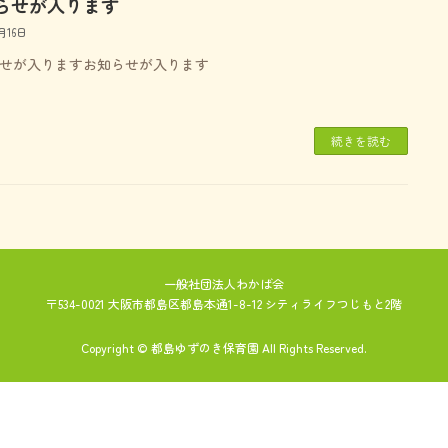
らせが入ります
月16日
せが入りますお知らせが入ります
続きを読む
一般社団法人わかば会
〒534-0021 大阪市都島区都島本通1-8-12 シティライフつじもと2階
Copyright © 都島ゆずのき保育園 All Rights Reserved.