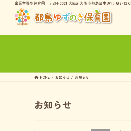
コ
ナ
企業主導型保育園
〒534-0021 大阪府大阪市都島区本通1丁目8-12 CI
ン
ビ
テ
ゲ
ン
ー
ツ
シ
へ
ョ
ス
ン
キ
に
ッ
移
プ
動
HOME
お知らせ
お知らせ
お知らせ