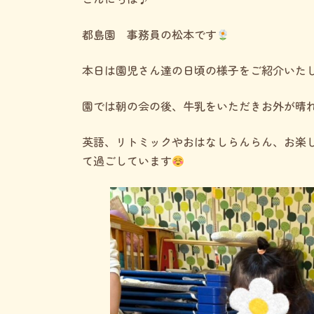
新
日
時
都島園 事務員の松本です
:
本日は園児さん達の日頃の様子をご紹介いた
園では朝の会の後、牛乳をいただきお外が晴
英語、リトミックやおはなしらんらん、お楽
て過ごしています