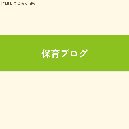
TYLIFE つじもと 2階
保育ブログ