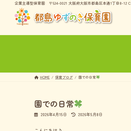
コ
ナ
企業主導型保育園
〒534-0021 大阪府大阪市都島区本通1丁目8-12 CI
ン
ビ
テ
ゲ
ン
ー
ツ
シ
へ
ョ
ス
ン
キ
に
ッ
移
プ
動
HOME
保育ブログ
園での日常
園での日常
最
2026年4月15日
2026年5月8日
終
更
こんにちは♪