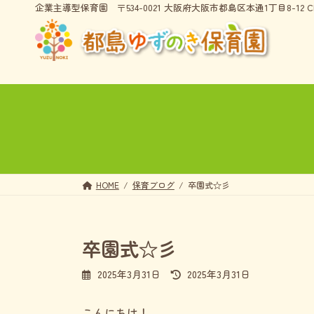
コ
ナ
企業主導型保育園
〒534-0021 大阪府大阪市都島区本通1丁目8-12 CI
ン
ビ
テ
ゲ
ン
ー
ツ
シ
へ
ョ
ス
ン
キ
に
ッ
移
プ
動
HOME
保育ブログ
卒園式☆彡
卒園式☆彡
最
2025年3月31日
2025年3月31日
終
更
こんにちは！