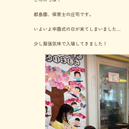
新
日
時
都島園、保育士の庄司です。
:
いよいよ卒園式の日が来てしまいました…
少し緊張気味で入場してきました！