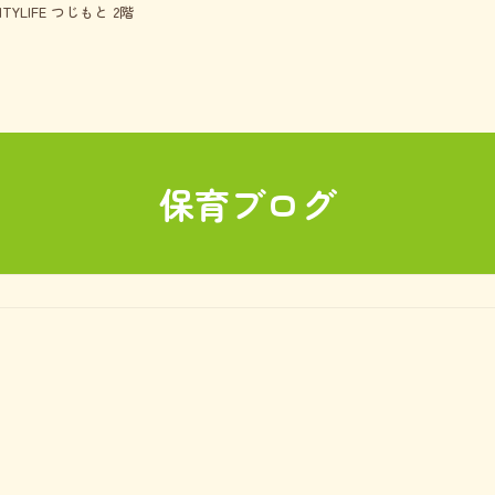
TYLIFE つじもと 2階
保育ブログ