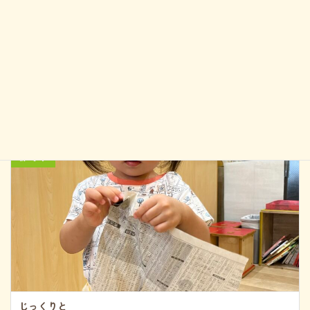
YouTube
保育園の様子や、普段の子どもたちとの楽しい
時間をご紹介します
Instagramやブログもや
っているのでぜひ見てください
ゆずのき
保育園HP↓↓ https://www.yuzunoki…
YouTube
前の記事
じっくりと